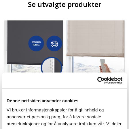
Se utvalgte produkter
Denne nettsiden anvender cookies
Xpress rullegardin
Liftgardin m/motor
Vi bruker informasjonskapsler for å gi innhold og
recycled m/stålkjede
Dawn - Lys sand
annonser et personlig preg, for å levere sosiale
Charcoal
Spesialvarer
i
mediefunksjoner og for å analysere trafikken vår. Vi deler
Sendes innen 5