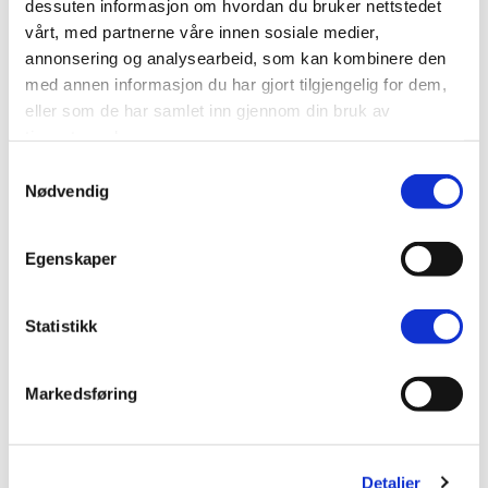
dessuten informasjon om hvordan du bruker nettstedet
virkedager
i
vårt, med partnerne våre innen sosiale medier,
1723 kr.
3622 kr.
fra
fra
annonsering og analysearbeid, som kan kombinere den
med annen informasjon du har gjort tilgjengelig for dem,
eller som de har samlet inn gjennom din bruk av
tjenestene deres.
Samtykkevalg
Nødvendig
Egenskaper
Statistikk
Alupersienne 25mm
Plisségardin easylift
Markedsføring
m/grep
Vinrød
Lys grå – Enkeltlag
Spesialvarer
i
Detaljer
Spesialvarer
i