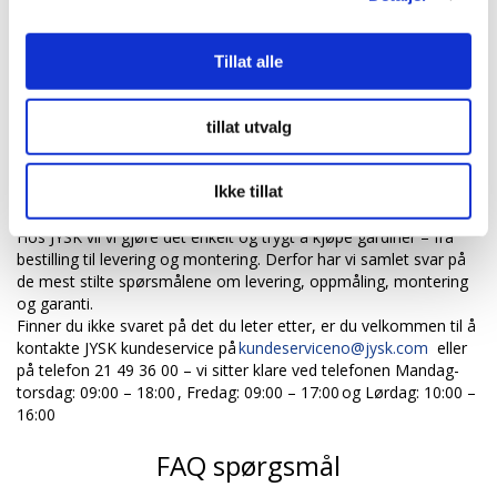
1779 kr.
2311 kr.
fra
fra
Tillat alle
tillat utvalg
Har du spørsmål? Vi er her for å
hjelpe
Ikke tillat
Hos JYSK vil vi gjøre det enkelt og trygt å kjøpe gardiner – fra
bestilling til levering og montering. Derfor har vi samlet svar på
de mest stilte spørsmålene om levering, oppmåling, montering
og garanti.
Finner du ikke svaret på det du leter etter, er du velkommen til å
kontakte JYSK kundeservice på
kundeserviceno@jysk.com
eller
på telefon 21 49 36 00 – vi sitter klare ved telefonen Mandag-
torsdag: 09:00 – 18:00 , Fredag: 09:00 – 17:00 og Lørdag: 10:00 –
16:00
FAQ spørgsmål