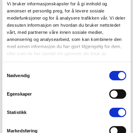
Vi bruker informasjonskapsler for å gi innhold og
annonser et personlig preg, for å levere sosiale
Kvalitet til gode priser
mediefunksjoner og for å analysere trafikken vår. Vi deler
dessuten informasjon om hvordan du bruker nettstedet
vårt, med partnerne våre innen sosiale medier,
annonsering og analysearbeid, som kan kombinere den
med annen informasjon du har gjort tilgjengelig for dem,
eller som de har samlet inn gjennom din bruk av
tjenestene deres.
Gardiner etter dine mål
Samtykkevalg
Nødvendig
Kjøp din foretrukne gardinløsning
Egenskaper
Statistikk
Markedsføring