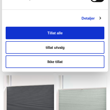
Detaljer
Tillat alle
Plisségardin opp og
Lamellgardin 127mm
ned
Grå
tillat utvalg
Hvit – Enkeltlag
Spesialvarer
i
Spesialvarer
i
Ikke tillat
1894 kr.
2283 kr.
fra
fra