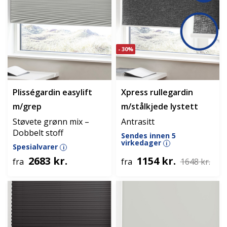
- 30%
Plisségardin easylift
Xpress rullegardin
m/grep
m/stålkjede lystett
Støvete grønn mix –
Antrasitt
Dobbelt stoff
Sendes innen 5
virkedager
i
Spesialvarer
i
2683 kr.
1154 kr.
fra
fra
1648 kr.