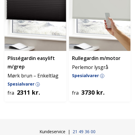
Plisségardin easylift
Rullegardin m/motor
m/grep
Perlemor lysgrå
Mørk brun – Enkeltlag
Spesialvarer
i
Spesialvarer
i
2311 kr.
3730 kr.
fra
fra
Kundeservice |
21 49 36 00