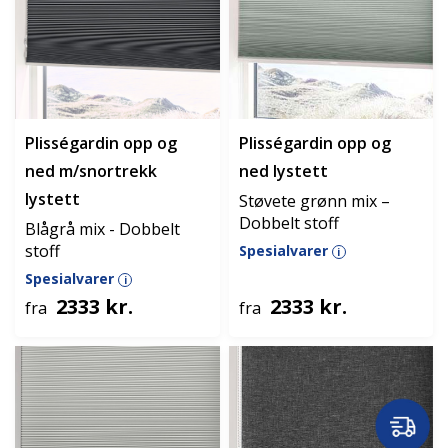
Plisségardin opp og
Plisségardin opp og
ned m/snortrekk
ned lystett
lystett
Støvete grønn mix –
Dobbelt stoff
Blågrå mix - Dobbelt
stoff
Spesialvarer
i
Spesialvarer
i
2333 kr.
2333 kr.
fra
fra