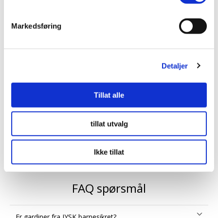
Markedsføring
Kvalitet til gode priser
Detaljer
Tillat alle
tillat utvalg
Gardiner etter dine mål
Ikke tillat
FAQ spørsmål
Er gardiner fra JYSK barnesikret?