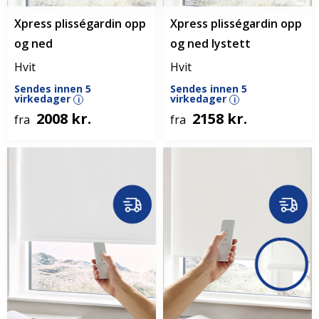
Xpress plisségardin opp
Xpress plisségardin opp
og ned
og ned lystett
Hvit
Hvit
Sendes innen 5
Sendes innen 5
virkedager
virkedager
i
i
2008 kr.
2158 kr.
fra
fra