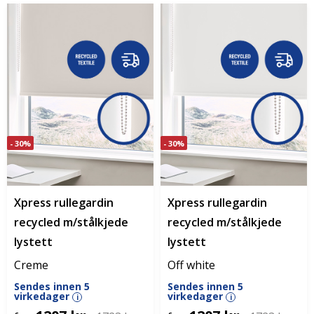
- 30%
- 30%
Xpress rullegardin
Xpress rullegardin
recycled m/stålkjede
recycled m/stålkjede
lystett
lystett
Creme
Off white
Sendes innen 5
Sendes innen 5
virkedager
virkedager
i
i