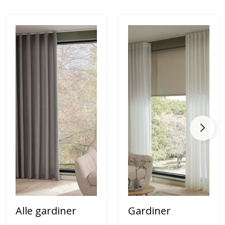
Innredning med hvite boligartikler
Det beste med hvitt er fargens allsidighet. Den
fungerer som et blankt lerret som kan kombineres
med fargene du elsker.
Enten du har en minimalistisk og moderne stil eller
en mer koselig og landlig atmosfære, passer hvitt
perfekt inn. Fargen reflekterer lyset, og ønsker du å
løfte rommet til et mer stilfullt nivå, er hvite gardiner
et godt valg.
Hvite gardiner med særlige funksjoner
Kanskje tenker du at hvite gardiner kan virke
intetsigende eller kjedelige, men det stemmer ikke.
Mange modeller har praktiske funksjoner som
Alle gardiner
Gardiner
lyddemping, isolering, lystetthet og motorisert