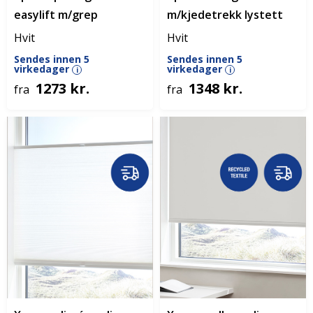
easylift m/grep
m/kjedetrekk lystett
Hvit
Hvit
Sendes innen 5
Sendes innen 5
virkedager
virkedager
i
i
1273 kr.
1348 kr.
fra
fra