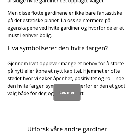
allsidige hvite gardiner det opplagte valget.
Men disse flotte gardinene er ikke bare fantastiske
på det estetiske planet. La oss se nærmere på
egenskapene ved hvite gardiner og hvorfor de er et
must i enhver bolig.
Hva symboliserer den hvite fargen?
Gjennom livet opplever mange et behov for å starte
på nytt eller åpne et nytt kapittel. Hjemmet er ofte
stedet hvor vi søker åpenhet, positivitet og ro – noe
den hvite fargen symboliserer. Derfor er den et godt
Les mer
valg både for deg og hjemmet ditt.
Den hvite fargen får også selv små rom til å virke
større, lysere og mer innbydende. Hvorfor ikke
slippe inn mer lys og positiv energi med hvite
gardiner?
Utforsk våre andre gardiner