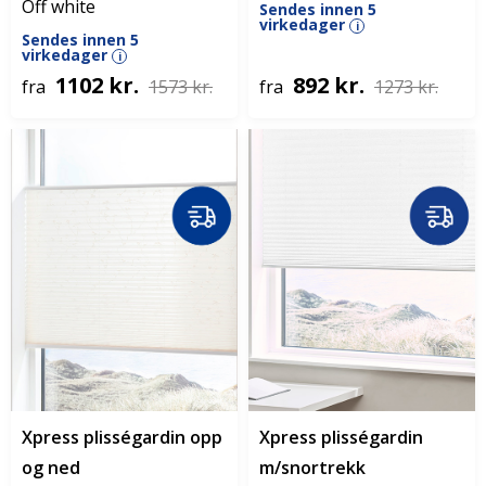
Off white
Sendes innen 5
virkedager
i
Sendes innen 5
virkedager
i
1102 kr.
892 kr.
fra
1573 kr.
fra
1273 kr.
Xpress plisségardin opp
Xpress plisségardin
og ned
m/snortrekk