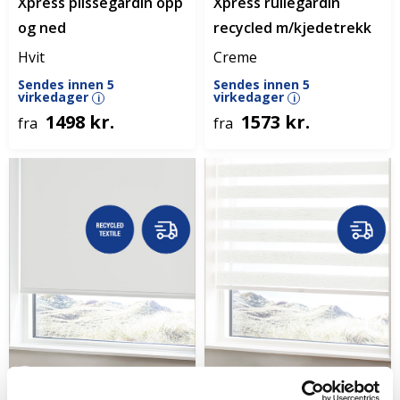
Xpress plisségardin opp
Xpress rullegardin
og ned
recycled m/kjedetrekk
Hvit
Creme
Sendes innen 5
Sendes innen 5
virkedager
virkedager
i
i
1498 kr.
1573 kr.
fra
fra