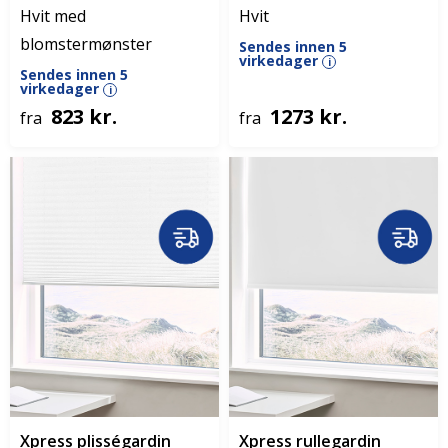
Hvit med
Hvit
blomstermønster
Sendes innen 5
virkedager
i
Sendes innen 5
virkedager
i
823 kr.
1273 kr.
fra
fra
Xpress plisségardin
Xpress rullegardin