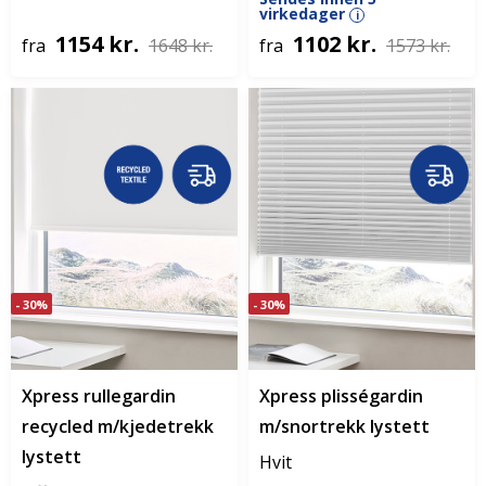
virkedager
i
1154 kr.
1102 kr.
fra
1648 kr.
fra
1573 kr.
- 30%
- 30%
Xpress rullegardin
Xpress plisségardin
recycled m/kjedetrekk
m/snortrekk lystett
lystett
Hvit