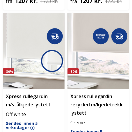
1207 kr.
1207 kr.
fra
1723 kr.
fra
1723 kr.
- 30%
- 30%
Xpress rullegardin
Xpress rullegardin
m/stålkjede lystett
recycled m/kjedetrekk
lystett
Off white
Creme
Sendes innen 5
virkedager
i
Sendes innen 5