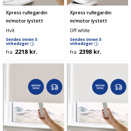
Xpress rullegardin
Xpress rullegardin
m/motor lystett
m/motor lystett
Hvit
Off white
Sendes innen 5
Sendes innen 5
virkedager
virkedager
i
i
2218 kr.
2398 kr.
fra
fra