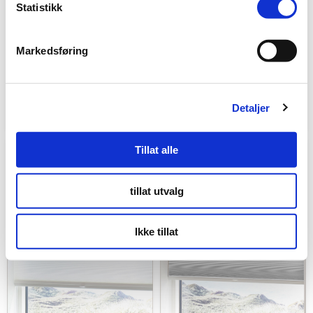
Statistikk
Xpress rullegardin
Xpress rullegardin
recycled m/stålkjede
recycled m/stålkjede
Markedsføring
Creme
Off white
Sendes innen 5
Sendes innen 5
virkedager
virkedager
i
i
1723 kr.
1723 kr.
Detaljer
fra
fra
Tillat alle
tillat utvalg
Ikke tillat