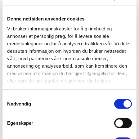
Xpress rullegardin
Xpress Duo rullegardin
recycled m/kjedetrekk
easylift m/grep
Denne nettsiden anvender cookies
Off white
Off white
Vi bruker informasjonskapsler for å gi innhold og
Sendes innen 5
Sendes innen 5
annonser et personlig preg, for å levere sosiale
virkedager
virkedager
i
i
mediefunksjoner og for å analysere trafikken vår. Vi deler
1573 kr.
1618 kr.
fra
fra
dessuten informasjon om hvordan du bruker nettstedet
vårt, med partnerne våre innen sosiale medier,
annonsering og analysearbeid, som kan kombinere den
med annen informasjon du har gjort tilgjengelig for dem,
eller som de har samlet inn gjennom din bruk av
tjenestene deres.
Samtykkevalg
Nødvendig
Egenskaper