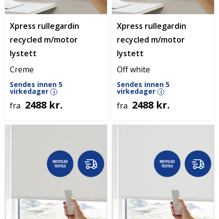
Xpress rullegardin
Xpress rullegardin
recycled m/motor
recycled m/motor
lystett
lystett
Creme
Off white
Sendes innen 5
Sendes innen 5
virkedager
virkedager
i
i
2488 kr.
2488 kr.
fra
fra