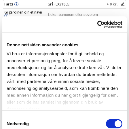
Farge
Grå (EX31805)
+ 0 kr.
i
Gi gardinen din et navn
i
Din pris
1273 kr.
Legg i handlekurv
–
+
Denne nettsiden anvender cookies
Vi bruker informasjonskapsler for å gi innhold og
annonser et personlig preg, for å levere sosiale
mediefunksjoner og for å analysere trafikken vår. Vi deler
dessuten informasjon om hvordan du bruker nettstedet
Produktbeskrivelse
vårt, med partnerne våre innen sosiale medier,
annonsering og analysearbeid, som kan kombinere den
Spesifikasjonen
med annen informasjon du har gjort tilgjengelig for dem,
eller som de har samlet inn gjennom din bruk av
Levering og returnering
tjenestene deres.
Samtykkevalg
Oppmålingsveiledning
Nødvendig