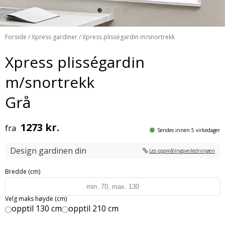
Forside
/
Xpress gardiner
/ Xpress plisségardin m/snortrekk
Xpress plisségardin
m/snortrekk
Grå
1273 kr.
fra
Sendes innen 5 virkedager
Design gardinen din
Les oppmålingsveiledningen
Bredde (cm)
Velg maks høyde (cm)
opptil 130 cm
opptil 210 cm