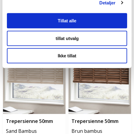
Detaljer
Svart
Hvit bambus
Spesialvarer
Spesialvarer
i
i
Tillat alle
2786 kr.
2786 kr.
fra
fra
tillat utvalg
Ikke tillat
Trepersienne 50mm
Trepersienne 50mm
Sand Bambus
Brun bambus