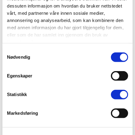
Trepersienne 50mm
Trepersienne 50mm
dessuten informasjon om hvordan du bruker nettstedet
vårt, med partnerne våre innen sosiale medier,
Hvit
Off white
annonsering og analysearbeid, som kan kombinere den
Spesialvarer
Spesialvarer
i
i
med annen informasjon du har gjort tilgjengelig for dem,
2786 kr.
2786 kr.
fra
fra
eller som de har samlet inn gjennom din bruk av
tjenestene deres.
Samtykkevalg
Nødvendig
Egenskaper
Statistikk
Markedsføring
Trepersienne 50mm
Trepersienne 50mm