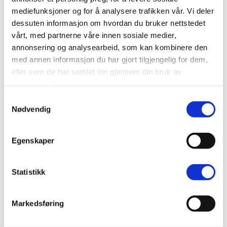
mediefunksjoner og for å analysere trafikken vår. Vi deler
Blokkerer lystette rullegardiner alt lys?
dessuten informasjon om hvordan du bruker nettstedet
vårt, med partnerne våre innen sosiale medier,
annonsering og analysearbeid, som kan kombinere den
Hva koster lystette rullegardiner?
med annen informasjon du har gjort tilgjengelig for dem,
eller som de har samlet inn gjennom din bruk av
Er et lystett rullegardin energibesparende?
tjenestene deres.
Samtykkevalg
Nødvendig
Hvilke betjeningsmuligheter finnes?
Egenskaper
Produktbeskrivelse
Statistikk
Spesifikasjonen
Levering og returnering
Markedsføring
Oppmålingsveiledning