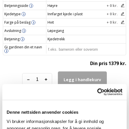
Betjeningsside
Høyre
+ 0 kr.
i
Kjedetype
Innfarget kjede i plast
+ 0 kr.
i
Farge på beslag
Hvit
+ 0 kr.
i
Avslutning
Løpegang
i
Betjening
Kjedetrekk
i
Gi gardinen din et navn
i
Din pris
1379 kr.
Legg i handlekurv
–
+
Denne nettsiden anvender cookies
FAQ – Lystette rullegardiner
Vi bruker informasjonskapsler for å gi innhold og
annonser et personlig preg, for å levere sosiale