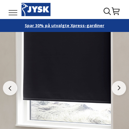
Spar 30% på utvalgte Xpress-gardiner