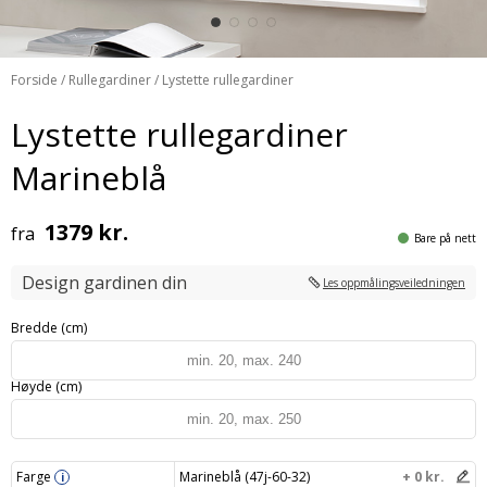
Forside
/
Rullegardiner
/ Lystette rullegardiner
Lystette rullegardiner
Marineblå
1379 kr.
fra
Bare på nett
Design gardinen din
Les oppmålingsveiledningen
Bredde (cm)
Høyde (cm)
Farge
Marineblå (47j-60-32)
+ 0 kr.
i