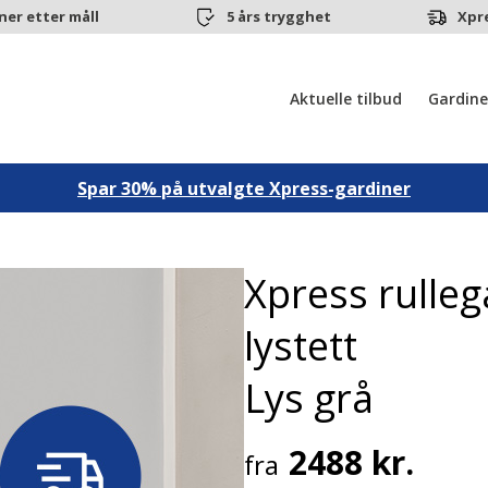
ner etter måll
5 års trygghet
Xpr
Aktuelle tilbud
Gardine
Spar 30% på utvalgte Xpress-gardiner
Xpress rulle
lystett
Lys grå
2488 kr.
fra