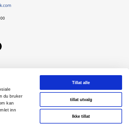
sk.com
:00
Tillat alle
osiale
n du bruker
tillat utvalg
som kan
mlet inn
Ikke tillat