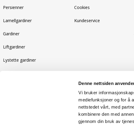
Persienner
Cookies
Lamellgardiner
Kundeservice
Gardiner
Liftgardiner
Lystette gardiner
Motoriserte gardiner
Denne nettsiden anvende
Recycled gardiner
Vi bruker informasjonskapsl
Isolerende gardiner
mediefunksjoner og for å a
nettstedet vårt, med part
kombinere den med annen in
gjennom din bruk av tjene
Copyright 2026