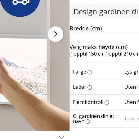
Design gardinen d
Bredde (cm)
Velg maks høyde (cm)
opptil 150 cm
opptil 210 c
Farge
Lys gr
i
Lader
Uten 
i
Fjernkontroll
Uten f
i
Gi gardinen din et
navn
i