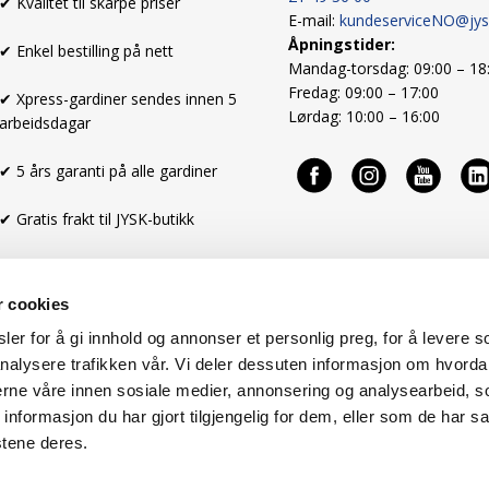
✔ Kvalitet til skarpe priser
E-mail:
kundeserviceNO@jy
Åpningstider:
✔ Enkel bestilling på nett
Mandag-torsdag: 09:00 – 18
Fredag: 09:00 – 17:00
✔ Xpress-gardiner sendes innen 5
Lørdag: 10:00 – 16:00
arbeidsdagar
✔ 5 års garanti på alle gardiner
✔ Gratis frakt til JYSK-butikk
r cookies
er for å gi innhold og annonser et personlig preg, for å levere s
nalysere trafikken vår. Vi deler dessuten informasjon om hvorda
nerne våre innen sosiale medier, annonsering og analysearbeid, 
formasjon du har gjort tilgjengelig for dem, eller som de har sa
stene deres.
Kjøpsbetingelser
Cookies
Om oss