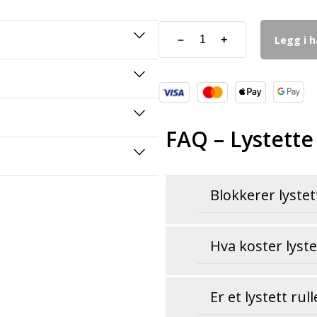
Legg i 
–
+
FAQ – Lystette
Blokkerer lystet
Hva koster lyste
Er et lystett r