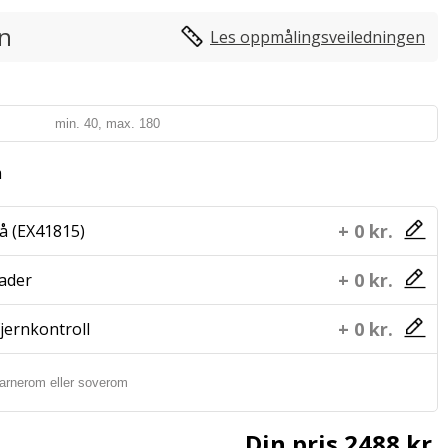
in
Les oppmålingsveiledningen
m
+ 0 kr.
å (EX41815)
+ 0 kr.
lader
+ 0 kr.
jernkontroll
Din pris
2488 kr.