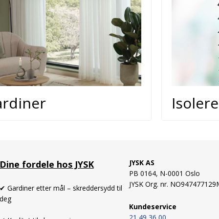
rdiner
Isoler
JYSK AS
Dine fordele hos JYSK
PB 0164,
N-0001 Oslo
JYSK Org. nr. NO94747712
✔ Gardiner etter mål – skreddersydd til
deg
Kundeservice
21 49 36 00