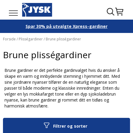
Spar 30% på utvalgte Xpress-gardiner
Forside
/
Plisségardiner
/ Brune plisségardiner
Brune plisségardiner
Brune gardiner er det perfekte gardinvalget hvis du ønsker å
skape en varm og innbydende stemning i hjemmet ditt. Med
sine jordnære nyanser tilfører de en naturlig eleganse som
passer til både moderne og klassiske innredninger. Enten du
velger en lys mokkafarget tone eller en dyp sjokoladebrun
nyanse, kan brune gardiner gi rommet ditt en tidløs og
harmonisk atmosfære.
Filtrer og sorter