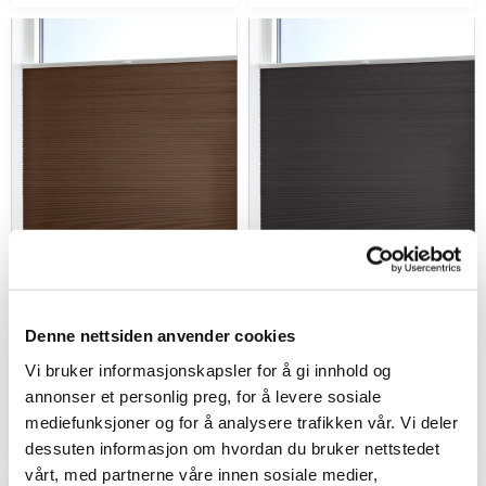
Plisségardin opp og ned
Plisségardin opp og ned
Denne nettsiden anvender cookies
Latte – Enkeltlag
Mørk brun – Enkeltlag
Vi bruker informasjonskapsler for å gi innhold og
Spesialvarer
Spesialvarer
annonser et personlig preg, for å levere sosiale
i
i
1894 kr.
1894 kr.
mediefunksjoner og for å analysere trafikken vår. Vi deler
fra
fra
dessuten informasjon om hvordan du bruker nettstedet
vårt, med partnerne våre innen sosiale medier,