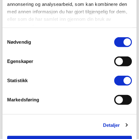
annonsering og analysearbeid, som kan kombinere den
med annen informasjon du har gjort tilgjengelig for dem,
eller som de har samlet inn gjennom din bruk av
tjenestene deres.
Samtykkevalg
Nødvendig
Egenskaper
Statistikk
Plisségardin easylift
Plisségardin easylift
m/grep
m/grep
Markedsføring
Latte – Enkeltlag
Mørk brun – Enkeltlag
Spesialvarer
Spesialvarer
i
i
2311 kr.
2311 kr.
fra
fra
Detaljer