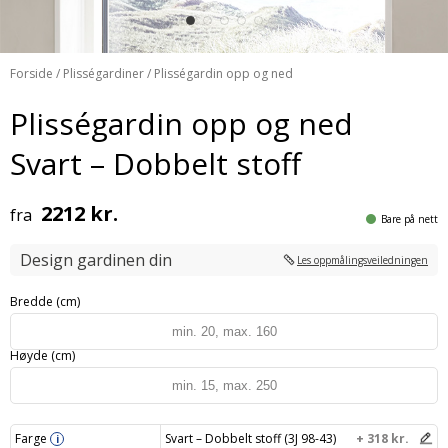
Forside
/
Plisségardiner
/ Plisségardin opp og ned
Plisségardin opp og ned
Svart – Dobbelt stoff
2212 kr.
fra
Bare på nett
Design gardinen din
Les oppmålingsveiledningen
Bredde (cm)
Høyde (cm)
Farge
Svart – Dobbelt stoff (3J 98-43)
+ 318 kr.
i