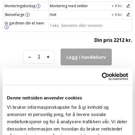
Monteringsbeslag
Montering med vinkler
+ 0 kr.
i
Skinnefarge
Hvit
+ 0 kr.
i
Gi gardinen din et navn
i
Din pris
2212 kr.
Legg i handlekurv
–
+
FAQ – Isolerende plisségardiner
Denne nettsiden anvender cookies
Vi bruker informasjonskapsler for å gi innhold og
annonser et personlig preg, for å levere sosiale
Hvordan holder isolerende gardiner på varmen?
mediefunksjoner og for å analysere trafikken vår. Vi deler
dessuten informasjon om hvordan du bruker nettstedet