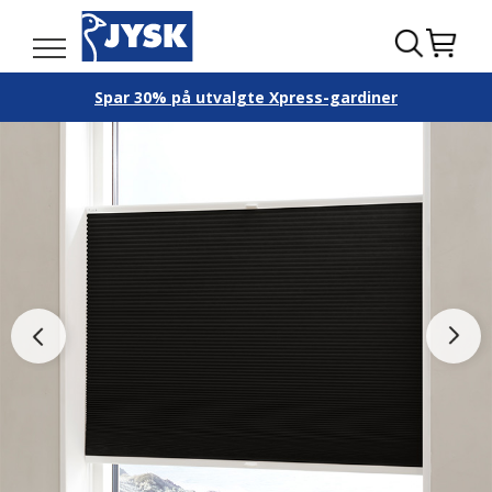
Spar 30% på utvalgte Xpress-gardiner