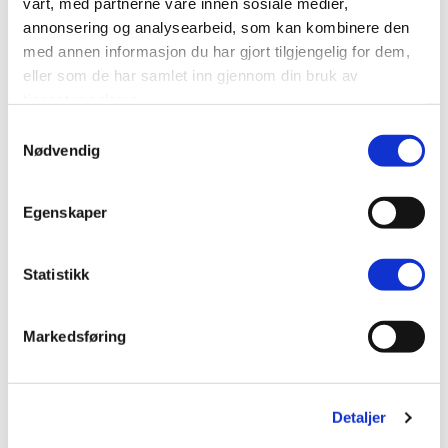
vårt, med partnerne våre innen sosiale medier,
Hvordan fungerer isolerende plisségardiner?
annonsering og analysearbeid, som kan kombinere den
med annen informasjon du har gjort tilgjengelig for dem,
eller som de har samlet inn gjennom din bruk av
Hvordan rengjør jeg mine isolerende
tjenestene deres.
plisségardiner?
Samtykkevalg
Nødvendig
Produktbeskrivelse
Egenskaper
Spesifikasjonen
Levering og returnering
Statistikk
Oppmålingsveiledning
Markedsføring
Monteringsvejledning
Detaljer