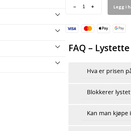
Legg i 
–
+
FAQ – Lystette
Hva er prisen på
Blokkerer lystet
Kan man kjøpe i