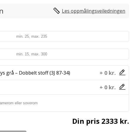
in
Les oppmålingsveiledningen
+ 0 kr.
ys grå – Dobbelt stoff (3J 87-34)
+ 0 kr.
Din pris
2333 kr.