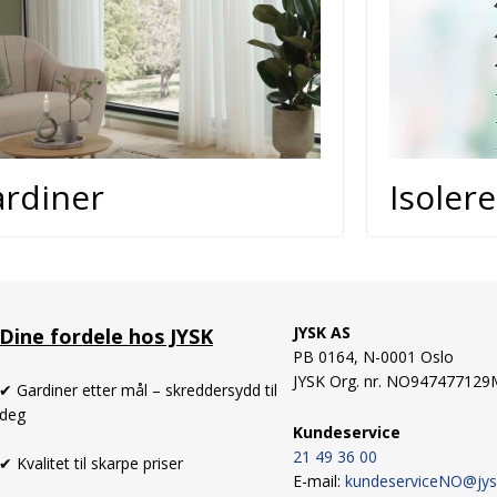
rdiner
Isoler
JYSK AS
Dine fordele hos JYSK
PB 0164,
N-0001 Oslo
JYSK Org. nr. NO94747712
✔ Gardiner etter mål – skreddersydd til
deg
Kundeservice
21 49 36 00
✔ Kvalitet til skarpe priser
E-mail:
kundeserviceNO@jy