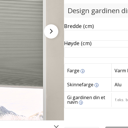
Design gardinen d
Bredde (cm)
Høyde (cm)
Farge
Varm l
i
Skinnefarge
Alu
i
Gi gardinen din et
navn
i