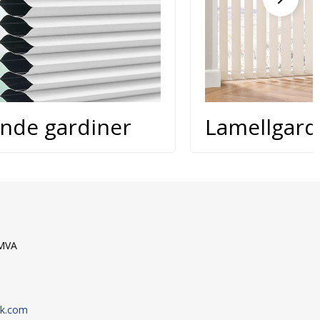
ende gardiner
Lamellgard
9MVA
sk.com