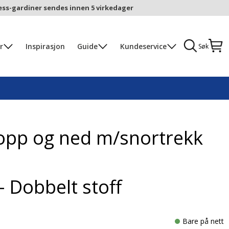
ess-gardiner sendes innen 5 virkedager
r
Inspirasjon
Guide
Kundeservice
Søk
 opp og ned m/snortrekk
– Dobbelt stoff
Bare på nett