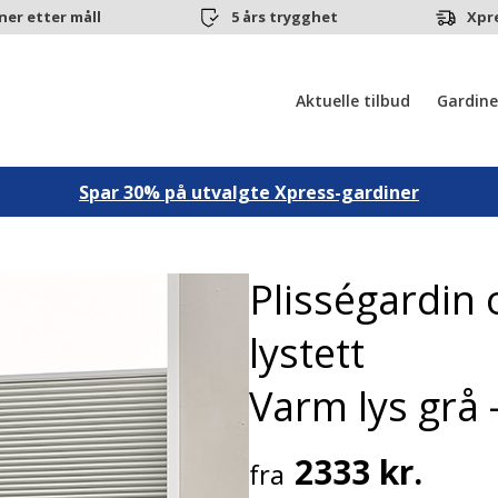
ner etter måll
5 års trygghet
Xpr
Aktuelle tilbud
Gardine
Spar 30% på utvalgte Xpress-gardiner
Plisségardin
lystett
Varm lys grå 
2333 kr.
fra