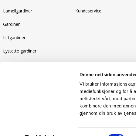
Lamellgardiner
Kundeservice
Gardiner
Liftgardiner
Lystette gardiner
Motoriserte gardiner
Denne nettsiden anvende
Recycled gardiner
Vi bruker informasjonskapsl
Isolerende gardiner
mediefunksjoner og for å a
nettstedet vårt, med part
kombinere den med annen in
gjennom din bruk av tjene
Copyright 2026
Samtykkevalg