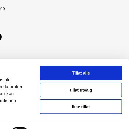
:00
Tillat alle
osiale
n du bruker
tillat utvalg
som kan
mlet inn
Ikke tillat