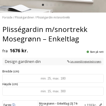
Forside
/
Plisségardiner
/ Plisségardin m/snortrekk
Plisségardin m/snortrekk
Mosegrønn – Enkeltlag
1676 kr.
fra
Bare på nett
Design gardinen din
Les oppmålingsveiledningen
Bredde (cm)
Høyde (cm)
Mosegrønn – Enkeltlag (3J 74-
Farge
+ 110 kr.
i