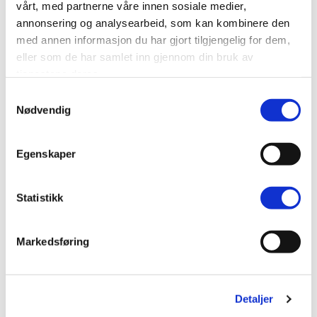
vårt, med partnerne våre innen sosiale medier,
Hvordan fungerer isolerende plisségardiner?
annonsering og analysearbeid, som kan kombinere den
med annen informasjon du har gjort tilgjengelig for dem,
eller som de har samlet inn gjennom din bruk av
Hvordan rengjør jeg mine isolerende
tjenestene deres.
plisségardiner?
Samtykkevalg
Nødvendig
Produktbeskrivelse
Egenskaper
Spesifikasjonen
Levering og returnering
Statistikk
Oppmålingsveiledning
Markedsføring
Monteringsvejledning
Detaljer