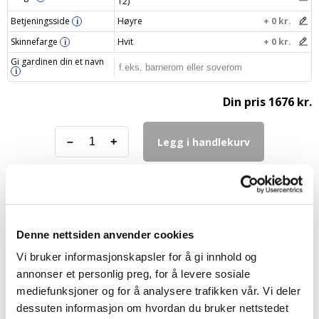
12)
Betjeningsside
Høyre
+ 0 kr.
i
Skinnefarge
Hvit
+ 0 kr.
i
Gi gardinen din et navn
i
Din pris
1676 kr.
Legg i handlekurv
–
+
FAQ – Isolerende plisségardiner
Denne nettsiden anvender cookies
Vi bruker informasjonskapsler for å gi innhold og
annonser et personlig preg, for å levere sosiale
Hvordan holder isolerende gardiner på varmen?
mediefunksjoner og for å analysere trafikken vår. Vi deler
dessuten informasjon om hvordan du bruker nettstedet