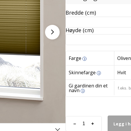
Bredde (cm)
Høyde (cm)
Farge
Oliven
i
Skinnefarge
Hvit
i
Gi gardinen din et
navn
i
Legg i 
–
+