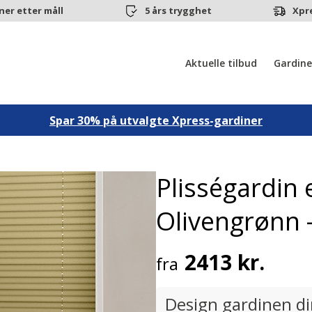
ner etter måll
5 års trygghet
Xpr
Aktuelle tilbud
Gardine
Spar 30% på utvalgte Xpress-gardiner
Plisségardin 
Olivengrønn –
2413 kr.
fra
Design gardinen d