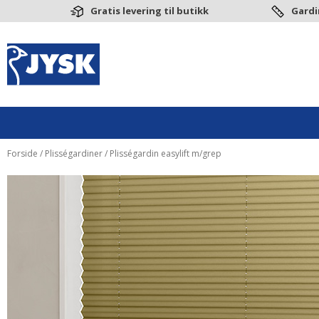
Gratis levering til butikk
Gardi
Forside
/
Plisségardiner
/ Plisségardin easylift m/grep