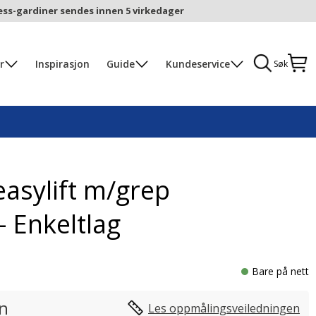
ess-gardiner sendes innen 5 virkedager
r
Inspirasjon
Guide
Kundeservice
Søk
easylift m/grep
 Enkeltlag
Bare på nett
in
Les oppmålingsveiledningen