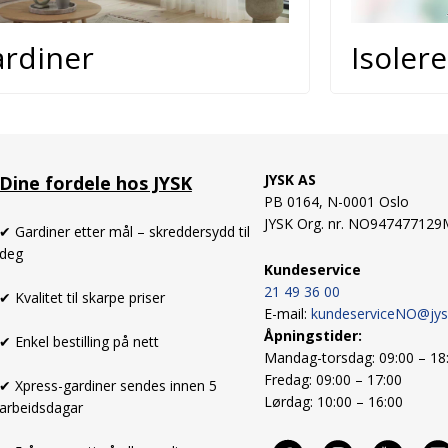
rdiner
Isoler
JYSK AS
Dine fordele hos JYSK
PB 0164,
N-0001 Oslo
JYSK Org. nr. NO94747712
✔ Gardiner etter mål – skreddersydd til
deg
Kundeservice
21 49 36 00
✔ Kvalitet til skarpe priser
E-mail:
kundeserviceNO@jy
Åpningstider:
✔ Enkel bestilling på nett
Mandag-torsdag: 09:00 – 18
Fredag: 09:00 – 17:00
✔ Xpress-gardiner sendes innen 5
Lørdag: 10:00 – 16:00
arbeidsdagar