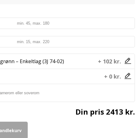
+ 102 kr.
grønn – Enkeltlag (3J 74-02)
+ 0 kr.
Din pris
2413 kr.
handlekurv