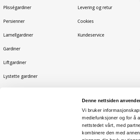
Plisségardiner
Levering og retur
Persienner
Cookies
Lamellgardiner
Kundeservice
Gardiner
Liftgardiner
Lystette gardiner
Motoriserte gardiner
Denne nettsiden anvende
Recycled gardiner
Vi bruker informasjonskapsl
Isolerende gardiner
mediefunksjoner og for å a
nettstedet vårt, med part
kombinere den med annen in