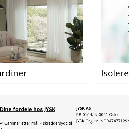
rdiner
Isoler
JYSK AS
Dine fordele hos JYSK
PB 0164,
N-0001 Oslo
JYSK Org. nr. NO94747712
✔ Gardiner etter mål – skreddersydd til