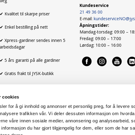
deg
Kundeservice
21 49 36 00
✔ Kvalitet til skarpe priser
E-mail:
kundeserviceNO@jy
Åpningstider:
✔ Enkel bestilling på nett
Mandag-torsdag: 09:00 – 18
Fredag: 09:00 – 17:00
✔ Xpress-gardiner sendes innen 5
Lørdag: 10:00 – 16:00
arbeidsdagar
✔ 5 års garanti på alle gardiner
✔ Gratis frakt til JYSK-butikk
r cookies
er for å gi innhold og annonser et personlig preg, for å levere s
nalysere trafikken vår. Vi deler dessuten informasjon om hvorda
nerne våre innen sosiale medier, annonsering og analysearbeid, 
formasjon du har gjort tilgjengelig for dem, eller som de har sa