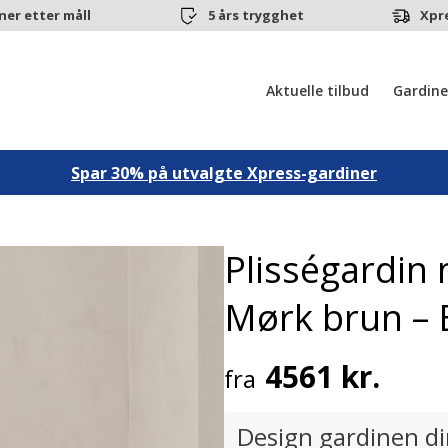
ner etter måll
5 års trygghet
Xpr
Aktuelle tilbud
Gardine
Spar 30% på utvalgte Xpress-gardiner
Plisségardin
Mørk brun – 
4561 kr.
fra
Design gardinen d