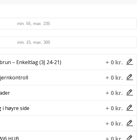
+ 0 kr.
run – Enkeltlag (3J 24-21)
+ 0 kr.
jernkontroll
+ 0 kr.
lader
+ 0 kr.
 i høyre side
+ 0 kr.
+ 0 kr.
Wifi HUB