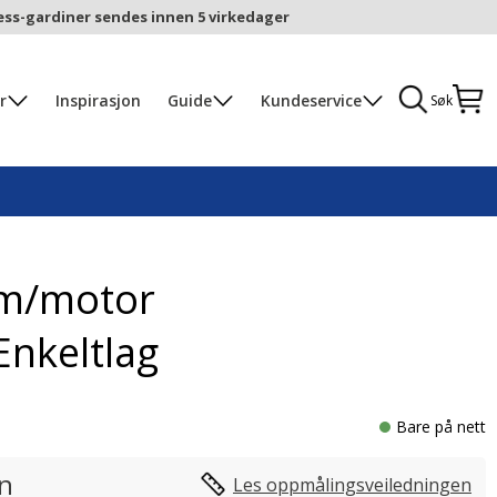
ess-gardiner sendes innen 5 virkedager
r
Inspirasjon
Guide
Kundeservice
Søk
 m/motor
Enkeltlag
Bare på nett
in
Les oppmålingsveiledningen