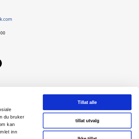
sk.com
:00
Tillat alle
osiale
n du bruker
tillat utvalg
som kan
mlet inn
Ikke tillat