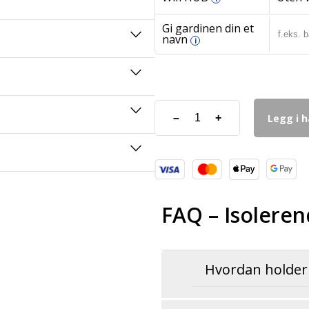
Gi gardinen din et
navn
i
Legg i 
–
+
FAQ – Isoleren
Hvordan holder