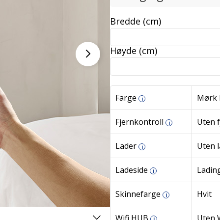
Bredde (cm)
Høyde (cm)
Farge
Mørk b
i
Fjernkontroll
Uten f
i
Lader
Uten 
i
Ladeside
Lading
i
Skinnefarge
Hvit
i
Wifi HUB
Uten 
i