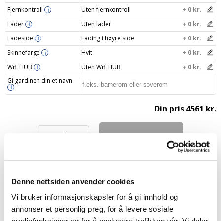
Fjernkontroll
Uten fjernkontroll
+ 0 kr.
i
Lader
Uten lader
+ 0 kr.
i
Ladeside
Lading i høyre side
+ 0 kr.
i
Skinnefarge
Hvit
+ 0 kr.
i
Wifi HUB
Uten Wifi HUB
+ 0 kr.
i
Gi gardinen din et navn
i
Din pris
4561 kr.
Legg i handlekurv
–
+
Denne nettsiden anvender cookies
Vi bruker informasjonskapsler for å gi innhold og
FAQ – Isolerende plisségardiner
annonser et personlig preg, for å levere sosiale
mediefunksjoner og for å analysere trafikken vår. Vi deler