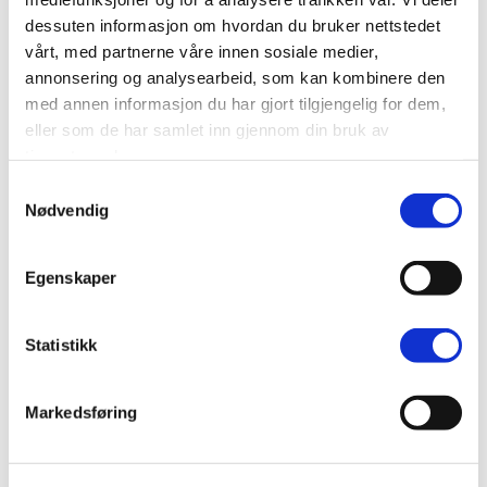
dessuten informasjon om hvordan du bruker nettstedet
Hvordan holder isolerende gardiner på varmen?
vårt, med partnerne våre innen sosiale medier,
annonsering og analysearbeid, som kan kombinere den
med annen informasjon du har gjort tilgjengelig for dem,
Hvordan fungerer isolerende plisségardiner?
eller som de har samlet inn gjennom din bruk av
tjenestene deres.
Hvordan rengjør jeg mine isolerende
Samtykkevalg
plisségardiner?
Nødvendig
Produktbeskrivelse
Egenskaper
Spesifikasjonen
Statistikk
Levering og returnering
Markedsføring
Oppmålingsveiledning
Monteringsvejledning