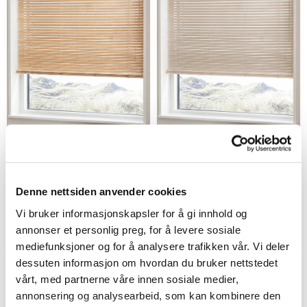
Trepersienne 25mm
Trepersienne 25mm
Natur bambus
Sand Bambus
Denne nettsiden anvender cookies
Spesialvarer
Spesialvarer
i
i
Vi bruker informasjonskapsler for å gi innhold og
1927 kr.
1927 kr.
fra
fra
annonser et personlig preg, for å levere sosiale
mediefunksjoner og for å analysere trafikken vår. Vi deler
dessuten informasjon om hvordan du bruker nettstedet
vårt, med partnerne våre innen sosiale medier,
annonsering og analysearbeid, som kan kombinere den