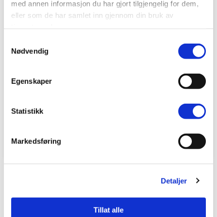
med annen informasjon du har gjort tilgjengelig for dem,
eller som de har samlet inn gjennom din bruk av
tjenestene deres.
Samtykkevalg
Nødvendig
Egenskaper
Trepersienne 50mm
Trepersienne 50mm
Statistikk
Sand Bambus
Natur bambus
Spesialvarer
Spesialvarer
i
i
Markedsføring
2786 kr.
2786 kr.
fra
fra
Detaljer
Utforsk våre andre gardiner
Tillat alle