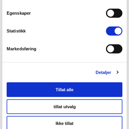
Monteringsvejledning
Egenskaper
Statistikk
Markedsføring
Utforsk våre andre gardiner
Detaljer
Tillat alle
tillat utvalg
Ikke tillat