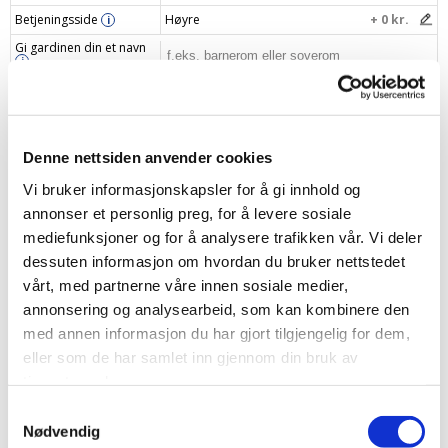
Betjeningsside
Høyre
+ 0 kr.
i
Gi gardinen din et navn
i
Din pris
1779 kr.
Denne nettsiden anvender cookies
Legg i handlekurv
–
+
Vi bruker informasjonskapsler for å gi innhold og
annonser et personlig preg, for å levere sosiale
mediefunksjoner og for å analysere trafikken vår. Vi deler
dessuten informasjon om hvordan du bruker nettstedet
Produktbeskrivelse
vårt, med partnerne våre innen sosiale medier,
annonsering og analysearbeid, som kan kombinere den
Spesifikasjonen
med annen informasjon du har gjort tilgjengelig for dem,
eller som de har samlet inn gjennom din bruk av
Levering og returnering
tjenestene deres.
Samtykkevalg
Oppmålingsveiledning
Nødvendig