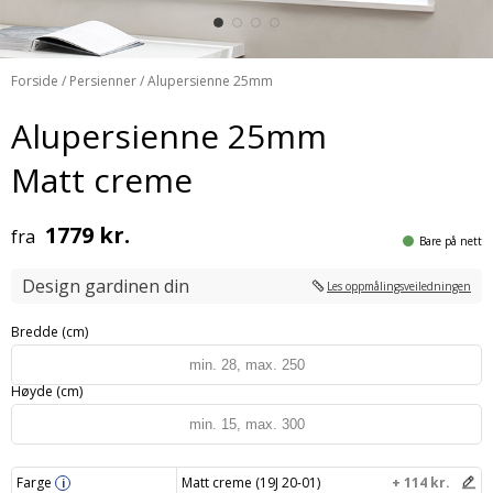
Forside
/
Persienner
/ Alupersienne 25mm
Alupersienne 25mm
Matt creme
1779 kr.
fra
Bare på nett
Design gardinen din
Les oppmålingsveiledningen
Bredde (cm)
Høyde (cm)
Farge
Matt creme (19J 20-01)
+ 114 kr.
i