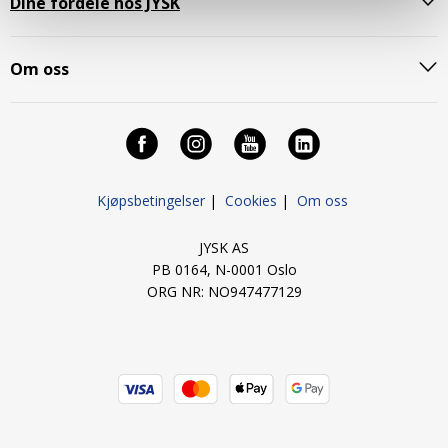
Dine fordele hos JYSK
Om oss
Kjøpsbetingelser
|
Cookies
|
Om oss
JYSK AS
PB 0164, N-0001 Oslo
ORG NR: NO947477129