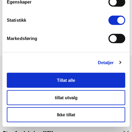
Egenskaper
Statistikk
Alle gardiner
Gardiner
Markedsføring
Detaljer
Kundeservice |
21 49 36 00
Mandag - fredag kl. 9:00-19.00 og lørdag: 09:00-17:00
Tillat alle
Gardiner
tillat utvalg
Info
Ikke tillat