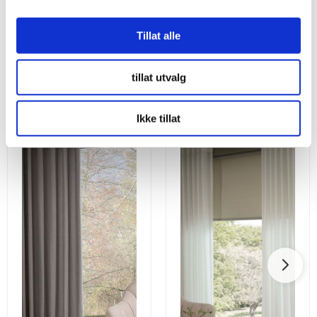
Tillat alle
Utforsk våre andre gardiner
tillat utvalg
Ikke tillat