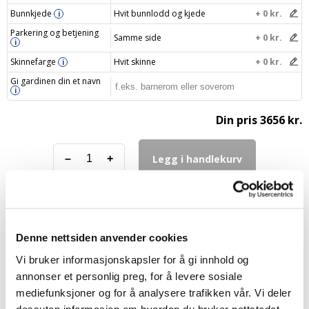
Bunnkjede
Hvit bunnlodd og kjede
+ 0 kr.
i
Parkering og betjening
Samme side
+ 0 kr.
i
Skinnefarge
Hvit skinne
+ 0 kr.
i
Gi gardinen din et navn
i
Din pris
3656 kr.
Legg i handlekurv
–
+
Denne nettsiden anvender cookies
FAQ – Lystette lamellgardiner
Vi bruker informasjonskapsler for å gi innhold og
annonser et personlig preg, for å levere sosiale
mediefunksjoner og for å analysere trafikken vår. Vi deler
Hvordan måler jeg riktig til mine nye
dessuten informasjon om hvordan du bruker nettstedet