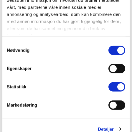
lamellgardiner?
vårt, med partnerne våre innen sosiale medier,
annonsering og analysearbeid, som kan kombinere den
med annen informasjon du har gjort tilgjengelig for dem,
Krever lamellgardiner noe spesielt vedlikehold?
eller som de har samlet inn gjennom din bruk av
tjenestene deres.
Hva koster lystette lamellgardiner?
Samtykkevalg
Nødvendig
Produktbeskrivelse
Egenskaper
Spesifikasjonen
Statistikk
Levering og returnering
Oppmålingsveiledning
Markedsføring
Monteringsvejledning
Detaljer