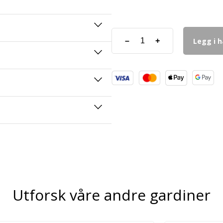
Legg i 
–
+
Utforsk våre andre gardiner