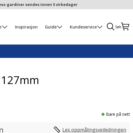
ess-gardiner sendes innen 5 virkedager
r
Inspirasjon
Guide
Kundeservice
Søk
n 127mm
Bare på nett
in
Les oppmålingsveiledningen