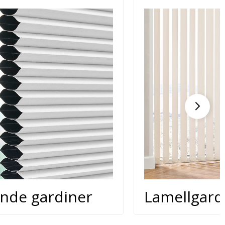
ende gardiner
Lamellgard