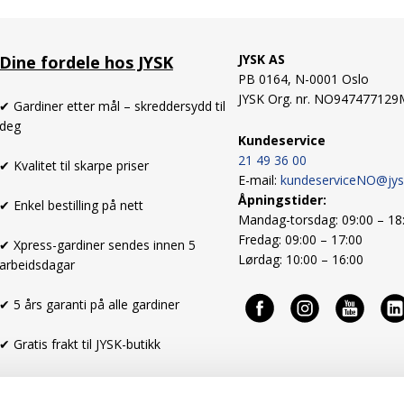
JYSK AS
Dine fordele hos JYSK
PB 0164,
N-0001 Oslo
JYSK Org. nr. NO94747712
✔ Gardiner etter mål – skreddersydd til
deg
Kundeservice
21 49 36 00
✔ Kvalitet til skarpe priser
E-mail:
kundeserviceNO@jy
Åpningstider:
✔ Enkel bestilling på nett
Mandag-torsdag: 09:00 – 18
Fredag: 09:00 – 17:00
✔ Xpress-gardiner sendes innen 5
Lørdag: 10:00 – 16:00
arbeidsdagar
✔ 5 års garanti på alle gardiner
✔ Gratis frakt til JYSK-butikk