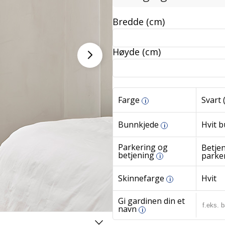
Bredde (cm)
Høyde (cm)
Farge
Svart 
i
Bunnkjede
Hvit 
i
Parkering og
Betjen
betjening
parke
i
Skinnefarge
Hvit
i
Gi gardinen din et
navn
i