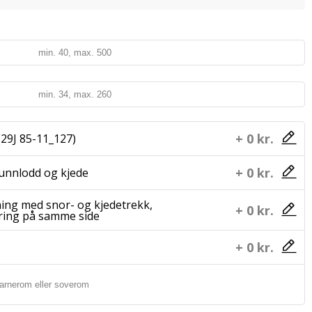
+ 0 kr.
(29J 85-11_127)
+ 0 kr.
bunnlodd og kjede
ing med snor- og kjedetrekk,
+ 0 kr.
ring på samme side
+ 0 kr.