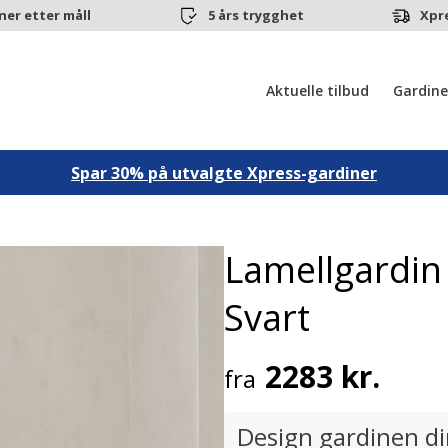
ner etter måll
5 års trygghet
Xpr
Aktuelle tilbud
Gardine
Spar 30% på utvalgte Xpress-gardiner
Lamellgardi
Svart
2283 kr.
fra
Design gardinen d