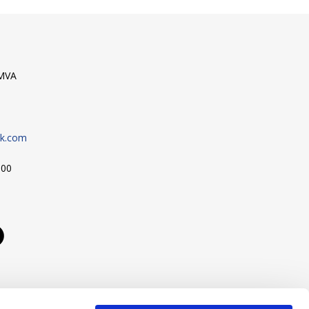
9MVA
sk.com
:00