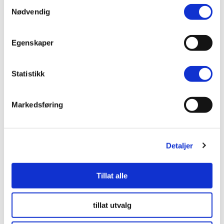
Samtykkevalg
Levering og returnering
Nødvendig
Oppmålingsveiledning
Egenskaper
Monteringsvejledning
Statistikk
Markedsføring
Utforsk våre andre gardiner
Detaljer
Tillat alle
tillat utvalg