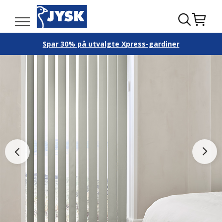
Spar 30% på utvalgte Xpress-gardiner