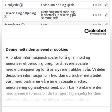
Bunnkjede
Hvit bunnlodd og kjede
+ 0 kr.
i
Betjening med snor- og
Parkering og betjening
kjedetrekk, parkering på
+ 0 kr.
i
samme side
Skinnefarge
Hvit
+ 0 kr.
i
Gi gardinen din et navn
i
Din pris
2283 kr.
Denne nettsiden anvender cookies
Vi bruker informasjonskapsler for å gi innhold og
Legg i handlekurv
–
+
annonser et personlig preg, for å levere sosiale
mediefunksjoner og for å analysere trafikken vår. Vi deler
dessuten informasjon om hvordan du bruker nettstedet
vårt, med partnerne våre innen sosiale medier,
annonsering og analysearbeid, som kan kombinere den
Produktbeskrivelse
med annen informasjon du har gjort tilgjengelig for dem,
eller som de har samlet inn gjennom din bruk av
Spesifikasjonen
tjenestene deres.