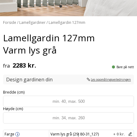
Forside
/
Lamellgardiner
/ Lamellgardin 127mm
Lamellgardin 127mm
Varm lys grå
2283 kr.
fra
Bare på nett
Design gardinen din
Les oppmålingsveiledningen
Bredde (cm)
Høyde (cm)
Farge
Varm lys grå (29J 80-31_127)
+ 0 kr.
i