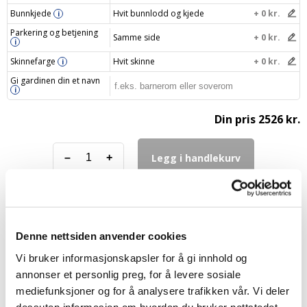
Bunnkjede
Hvit bunnlodd og kjede
+ 0 kr.
i
Parkering og betjening
Samme side
+ 0 kr.
i
Skinnefarge
Hvit skinne
+ 0 kr.
i
Gi gardinen din et navn
i
Din pris
2526 kr.
Legg i handlekurv
–
+
Denne nettsiden anvender cookies
FAQ – Lystette lamellgardiner
Vi bruker informasjonskapsler for å gi innhold og
annonser et personlig preg, for å levere sosiale
mediefunksjoner og for å analysere trafikken vår. Vi deler
Hvordan måler jeg riktig til mine nye
dessuten informasjon om hvordan du bruker nettstedet