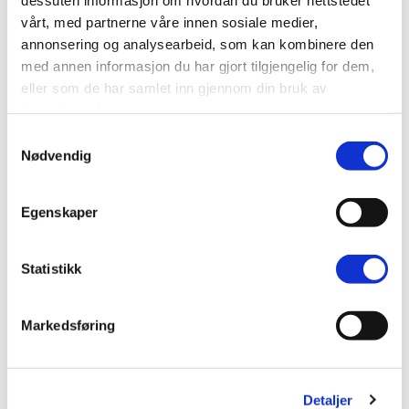
lamellgardiner?
vårt, med partnerne våre innen sosiale medier,
annonsering og analysearbeid, som kan kombinere den
med annen informasjon du har gjort tilgjengelig for dem,
Krever lamellgardiner noe spesielt vedlikehold?
eller som de har samlet inn gjennom din bruk av
tjenestene deres.
Hva koster lystette lamellgardiner?
Samtykkevalg
Nødvendig
Produktbeskrivelse
Egenskaper
Spesifikasjonen
Statistikk
Levering og returnering
Oppmålingsveiledning
Markedsføring
Monteringsvejledning
Detaljer