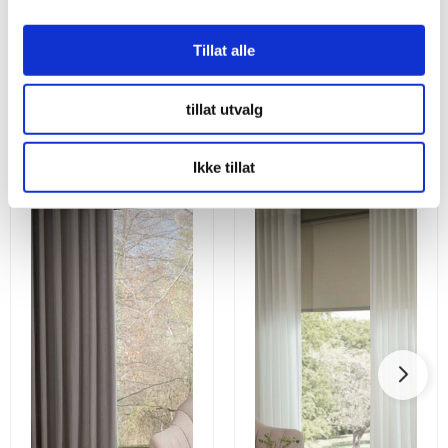
Tillat alle
Utforsk våre andre gardiner
tillat utvalg
Ikke tillat