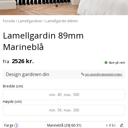
Forside
/
Lamellgardiner
/ Lamellgardin 89mm
Lamellgardin 89mm
Marineblå
2526 kr.
fra
Bare på nett
Design gardinen din
Les oppmålingsveiledningen
Bredde (cm)
Høyde (cm)
Farge
Marineblå (29J 60-31)
+ 0 kr.
i