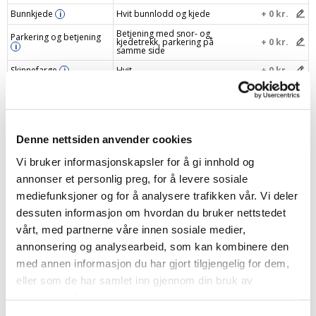
Bunnkjede
Hvit bunnlodd og kjede
+ 0 kr.
i
Betjening med snor- og
Parkering og betjening
kjedetrekk, parkering på
+ 0 kr.
i
samme side
Skinnefarge
Hvit
+ 0 kr.
i
Gi gardinen din et navn
i
Din pris
2283 kr.
Denne nettsiden anvender cookies
Vi bruker informasjonskapsler for å gi innhold og
Legg i handlekurv
–
+
annonser et personlig preg, for å levere sosiale
mediefunksjoner og for å analysere trafikken vår. Vi deler
dessuten informasjon om hvordan du bruker nettstedet
vårt, med partnerne våre innen sosiale medier,
annonsering og analysearbeid, som kan kombinere den
Produktbeskrivelse
med annen informasjon du har gjort tilgjengelig for dem,
eller som de har samlet inn gjennom din bruk av
Spesifikasjonen
tjenestene deres.