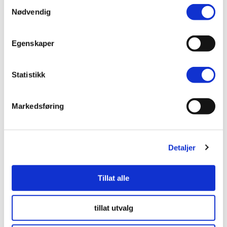
Samtykkevalg
Levering og returnering
Nødvendig
Oppmålingsveiledning
Egenskaper
Monteringsvejledning
Statistikk
Markedsføring
Utforsk våre andre gardiner
Detaljer
Tillat alle
tillat utvalg