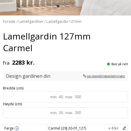
Forside
/
Lamellgardiner
/ Lamellgardin 127mm
Lamellgardin 127mm
Carmel
2283 kr.
fra
Bare på nett
Design gardinen din
Les oppmålingsveiledningen
Bredde (cm)
Høyde (cm)
Farge
Carmel (29J 20-01_127)
+ 0 kr.
i