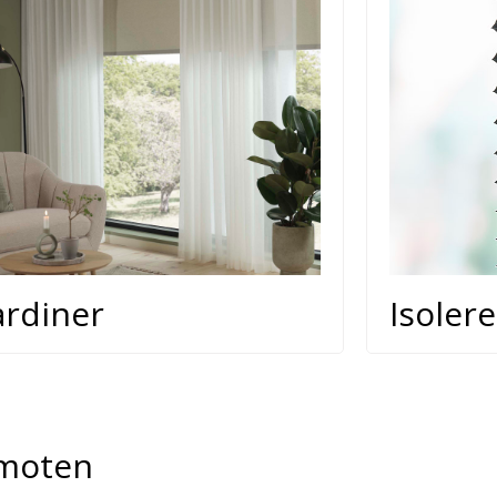
rdiner
Isoler
 moten