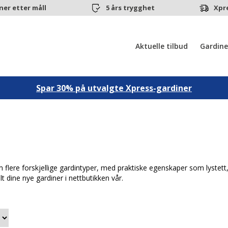
ner etter måll
5 års trygghet
Xpr
Aktuelle tilbud
Gardine
Spar 30% på utvalgte Xpress-gardiner
 flere forskjellige gardintyper, med praktiske egenskaper som lystett,
lt dine nye gardiner i nettbutikken vår.