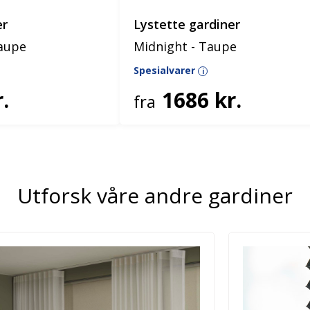
er
Lystette gardiner
taupe
Midnight - Taupe
Spesialvarer
i
.
1686 kr.
fra
Utforsk våre andre gardiner