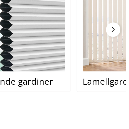
ende gardiner
Lamellgard