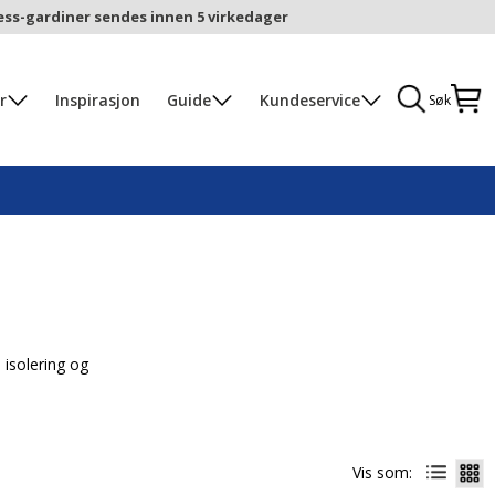
ess-gardiner sendes innen 5 virkedager
r
Inspirasjon
Guide
Kundeservice
Søk
 isolering og
Vis som: