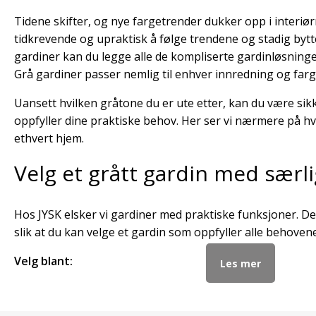
Tidene skifter, og nye fargetrender dukker opp i interiø
tidkrevende og upraktisk å følge trendene og stadig bytt
gardiner kan du legge alle de kompliserte gardinløsninge
Grå gardiner passer nemlig til enhver innredning og farg
Uansett hvilken gråtone du er ute etter, kan du være sik
oppfyller dine praktiske behov. Her ser vi nærmere på hvo
ethvert hjem.
Velg et grått gardin med særl
Hos JYSK elsker vi gardiner med praktiske funksjoner. Der
slik at du kan velge et gardin som oppfyller alle behovene
Velg blant:
Les mer
✓ Lystett gardin
✓ Motorisert gardin