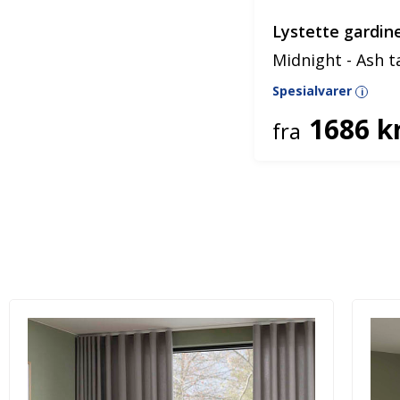
Lystette gardin
Midnight - Ash 
Spesialvarer
i
1686 kr
fra