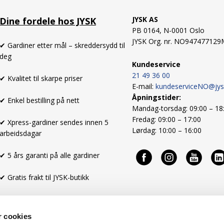
JYSK AS
Dine fordele hos JYSK
PB 0164,
N-0001 Oslo
gen?
JYSK Org. nr. NO94747712
✔ Gardiner etter mål – skreddersydd til
deg
Kundeservice
t og tidløst. Fargen er derfor
21 49 36 00
✔ Kvalitet til skarpe priser
å gråtoner, gir mørkegrå ro
E-mail:
kundeserviceNO@jy
ttrykk.
Åpningstider:
✔ Enkel bestilling på nett
Mandag-torsdag: 09:00 – 18
r et stilrent og rolig valg
Fredag: 09:00 – 17:00
✔ Xpress-gardiner sendes innen 5
Lørdag: 10:00 – 16:00
arbeidsdagar
✔ 5 års garanti på alle gardiner
✔ Gratis frakt til JYSK-butikk
e innredningen – da kan
en utmerket når du
ape kontrast.
r cookies