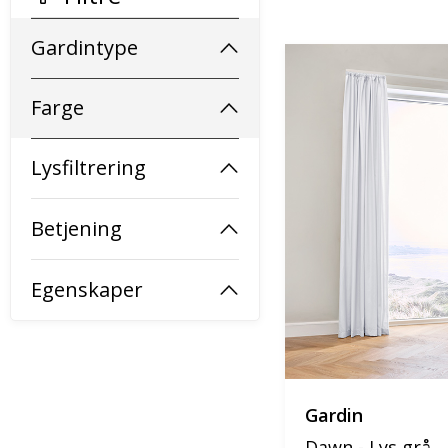
Gardintype
Farge
Lysfiltrering
Betjening
Egenskaper
Gardin
Dawn - Lys grå